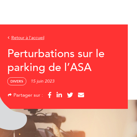
Retour à l'accueil
Perturbations sur le
parking de l’ASA
15 juin 2023
DIVERS
Partager sur :