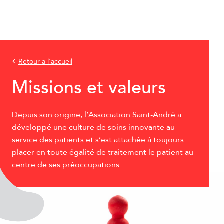
Retour à l'accueil
Missions et valeurs
Depuis son origine, l’Association Saint-André a
développé une culture de soins innovante au
service des patients et s’est attachée à toujours
placer en toute égalité de traitement le patient au
centre de ses préoccupations.