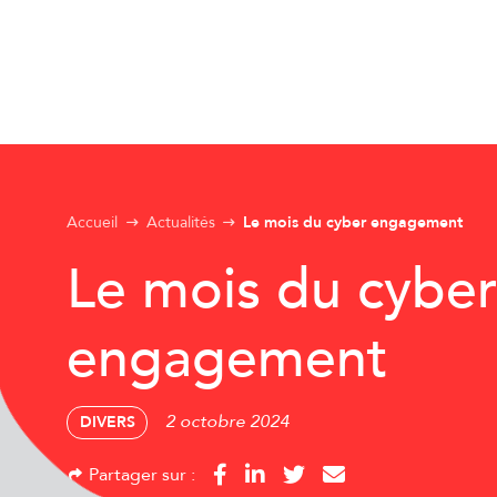
Accueil
Actualités
Le mois du cyber engagement
Le mois du cybe
engagement
2 octobre 2024
DIVERS
Partager sur :