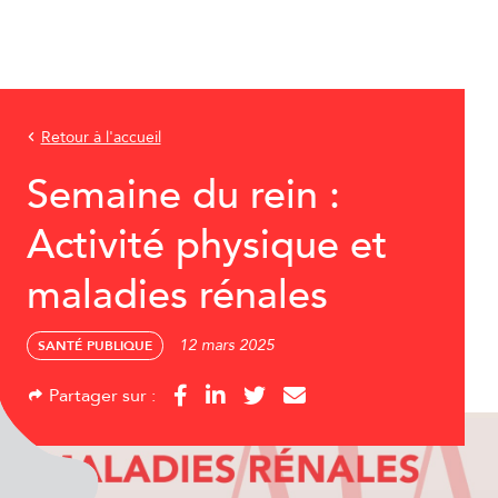
Retour à l'accueil
Semaine du rein :
Activité physique et
maladies rénales
12 mars 2025
SANTÉ PUBLIQUE
Partager sur :