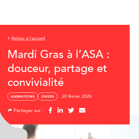
Retour à l'accueil
Mardi Gras à l’ASA :
douceur, partage et
convivialité
20 février 2026
ANIMATIONS
DIVERS
Partager sur :