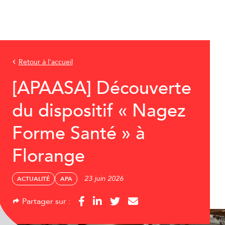
Retour à l'accueil
[APAASA] Découverte
du dispositif « Nagez
Forme Santé » à
Florange
23 juin 2026
ACTUALITÉ
APA
Partager sur :